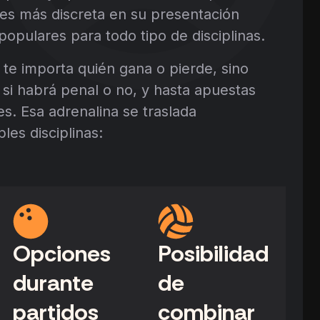
es más discreta en su presentación
populares para todo tipo de disciplinas.
 te importa quién gana o pierde, sino
si habrá penal o no, y hasta apuestas
s. Esa adrenalina se traslada
les disciplinas:
Opciones
Posibilidad
durante
de
partidos
combinar