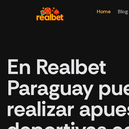
Home
Blog
En Realbet
Paraguay pu
realizar apue