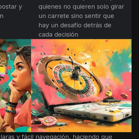
postar y
quienes no quieren solo girar
en
un carrete sino sentir que
hay un desafío detrás de
cada decisión
laras y fácil navegación, haciendo que