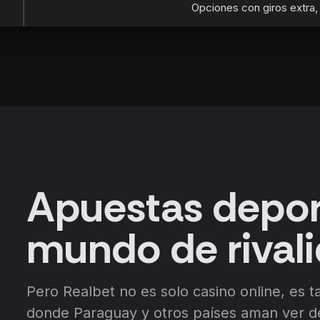
Opciones con giros extra,
Apuestas depor
mundo de rivali
Pero Realbet no es solo casino online, es 
donde Paraguay y otros países aman ver d